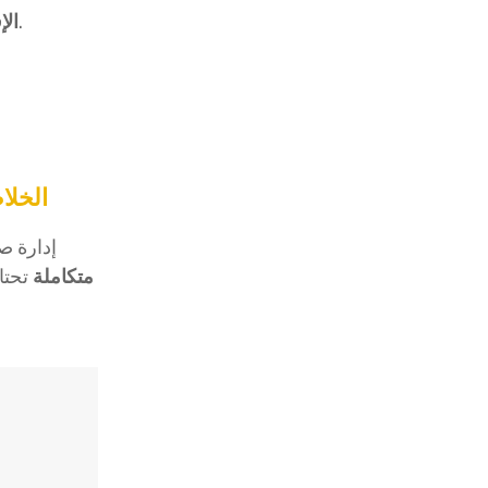
→ يجب تحقيق توازن بين المحتوى التسويقي والمفيد.
الإ
الخلا
إدارة ص
متكاملة
تحتا