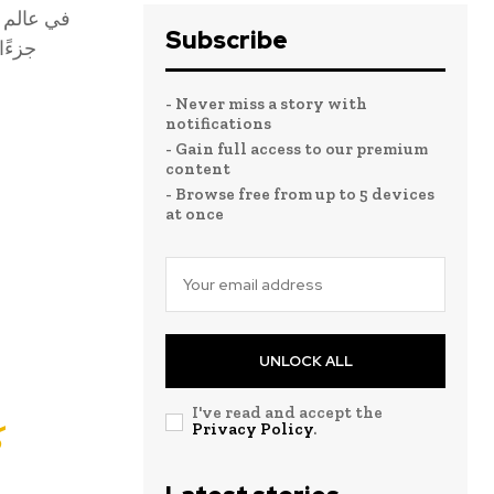
في عالم 
Subscribe
جزءًا
- Never miss a story with
notifications
- Gain full access to our premium
content
- Browse free from up to 5 devices
at once
UNLOCK ALL
I've read and accept the
Privacy Policy
.
ك