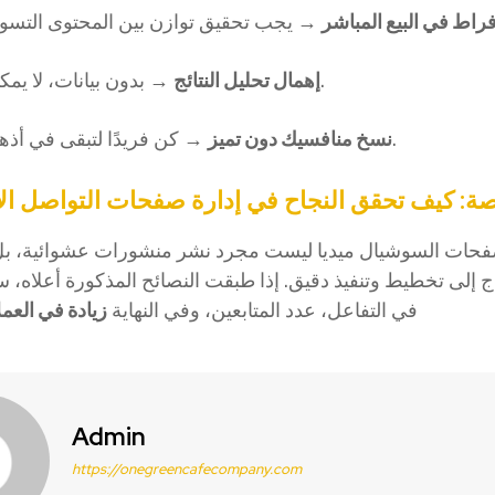
فراط في البيع المباشر
→ بدون بيانات، لا يمكنك التحسين.
إهمال تحليل النتائج
→ كن فريدًا لتبقى في أذهان المتابعين.
نسخ منافسيك دون تميز
صة: كيف تحقق النجاح في إدارة صفحات التواصل ال
فحات السوشيال ميديا ليست مجرد نشر منشورات عشوائية، ب
ج إلى تخطيط وتنفيذ دقيق. إذا طبقت النصائح المذكورة أعلاه، س
في التفاعل، عدد المتابعين، وفي النهاية
زيادة في العمل
Admin
https://onegreencafecompany.com