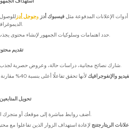
استهداف الجمهور 
دوات الإعلانات المدفوعة مثل
فيسبوك أدز
و
جوجل أدز
للوصول إ
الديموغرافية المثالية.
حدد اهتمامات وسلوكيات الجمهور لإنشاء محتوى يجذب انتباههم.
تقديم محتوى 
شارك نصائح مجانية، دراسات حالة، وعروض حصرية لجذب المتابعين.
فيديو والإنفوجرافيك
لأنها تحقق تفاعلًا أعلى 
تحويل المتابعين إ
أضف روابط مباشرة إلى موقعك أو متجرك الإلكتروني.
علانات الريتارجتنج