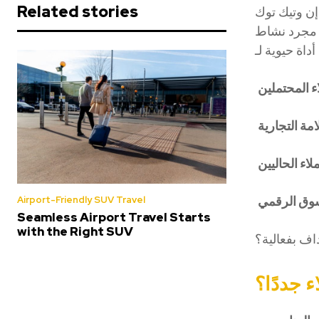
Related stories
إن وتيك توك
جرد نشاط
ء المحتملين
امة التجارية
لاء الحاليين
سوق الرقمي
Airport-Friendly SUV Travel
Seamless Airport Travel Starts
with the Right SUV
اف بفعالية؟
 جددًا؟