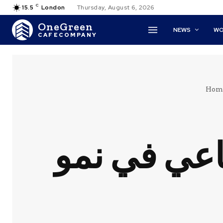
C
15.5
London
Thursday, August 6, 2026
OneGreen
NEWS
WO
CAFECOMPANY
Hom
اعي في نمو